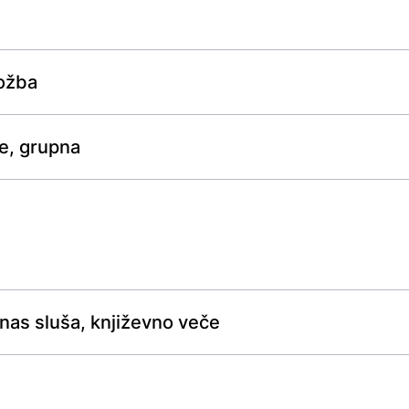
ložba
je, grupna
 nas sluša, književno veče