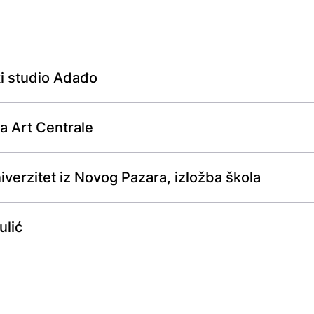
ki studio Adađo
a Art Centrale
verzitet iz Novog Pazara, izložba škola
ulić