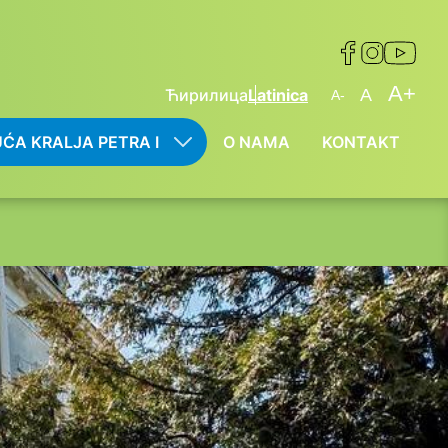
A+
Ћирилица
Latinica
A
A-
ĆA KRALJA PETRA I
O NAMA
KONTAKT
Show
Submenu
For