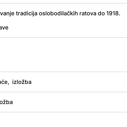
anje tradicija oslobodilačkih ratova do 1918.
lave
će, izložba
ložba