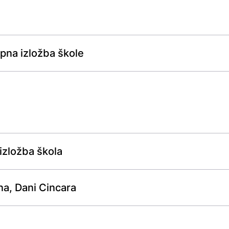
upna izložba škole
izložba škola
na, Dani Cincara