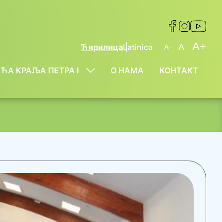
A+
Ћирилица
Latinica
A
A-
ЋА КРАЉА ПЕТРА I
О НАМА
КОНТАКТ
Show
Submenu
For