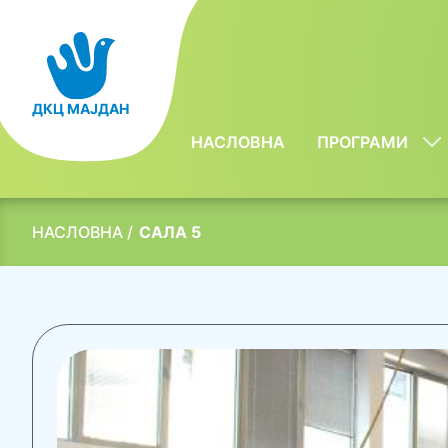
Пређи
на
главни
садржај
ДКЦ МАЈДАН
Main
НАСЛОВНА
ПРОГРАМИ
Sh
navigation
Su
Fo
НАСЛОВНА
САЛА 5