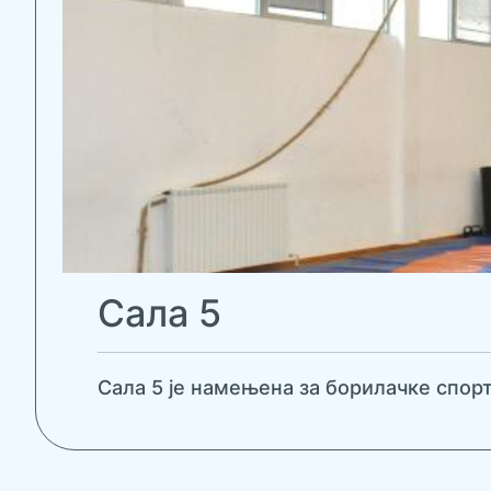
Сала 5
Сала 5 је намењена за борилачке спорто