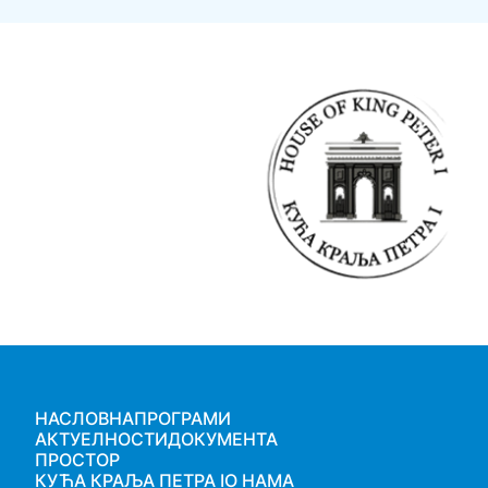
НАСЛОВНА
ПРОГРАМИ
Main
АКТУЕЛНОСТИ
ДОКУМЕНТА
navigation
ПРОСТОР
КУЋА КРАЉА ПЕТРА I
О НАМА