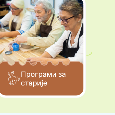
Програми за
старије