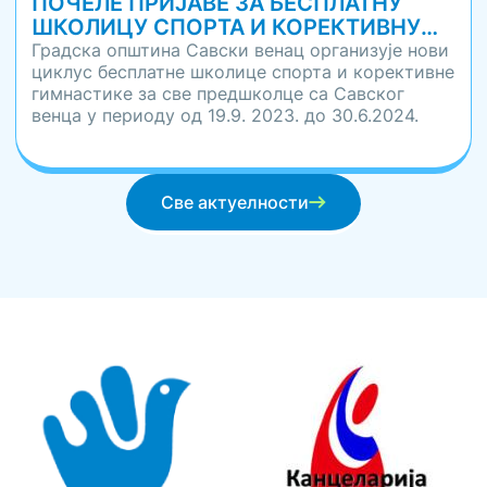
ПОЧЕЛЕ ПРИЈАВЕ ЗА БЕСПЛАТНУ
ШКОЛИЦУ СПОРТА И КОРЕКТИВНУ
ГИМНАСТИКУ ЗА ПРЕДШКОЛЦЕ СА
Градска општина Савски венац организује нови
циклус бесплатне школице спорта и корективне
САВСКОГ ВЕНЦА
гимнастике за све предшколце са Савског
венца у периоду од 19.9. 2023. до 30.6.2024.
године.
Пријаве почињу данас и трају до 15. септембра
2023. године.
Све актуелности