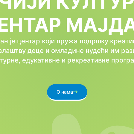
ЧИЈИ КУЛТУ
ЕНТАР МАЈД
ан је центар који пружа подршку креат
алаштву деце и омладине нудећи им раз
турне, едукативне и рекреативне прогр
О нама