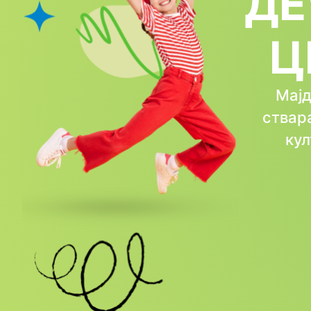
ДЕ
Ц
Мајд
ствар
кул