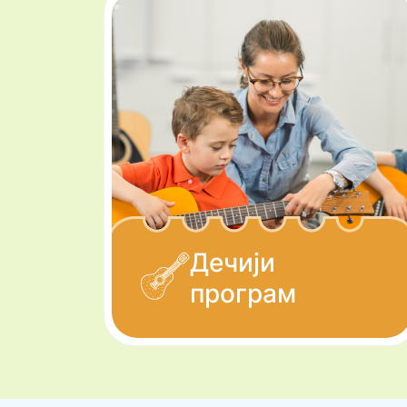
Дечији
програм