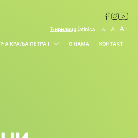
A+
Ћирилица
Latinica
A
A-
ЋА КРАЉА ПЕТРА I
О НАМА
КОНТАКТ
Show
Submenu
For