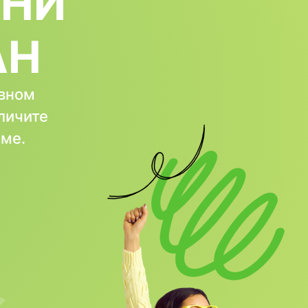
РНИ
АН
ивном
личите
аме.